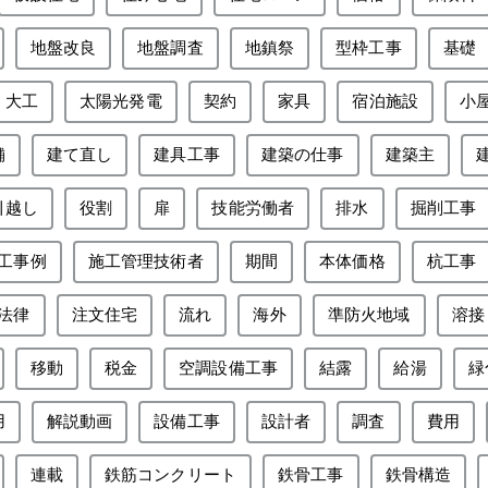
地盤改良
地盤調査
地鎮祭
型枠工事
基礎
大工
太陽光発電
契約
家具
宿泊施設
小
舗
建て直し
建具工事
建築の仕事
建築主
引越し
役割
扉
技能労働者
排水
掘削工事
工事例
施工管理技術者
期間
本体価格
杭工事
法律
注文住宅
流れ
海外
準防火地域
溶接
移動
税金
空調設備工事
結露
給湯
緑
用
解説動画
設備工事
設計者
調査
費用
連載
鉄筋コンクリート
鉄骨工事
鉄骨構造