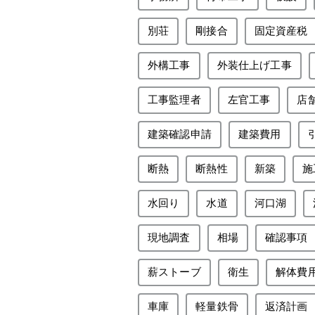
別荘
剛接合
固定資産税
外構工事
外装仕上げ工事
工事監理者
左官工事
店
建築確認申請
建築費用
断熱
断熱性
新築
施
水回り
水道
河口湖
現地調査
相場
確認事項
薪ストーブ
衛生
解体費
車庫
軽量鉄骨
返済計画