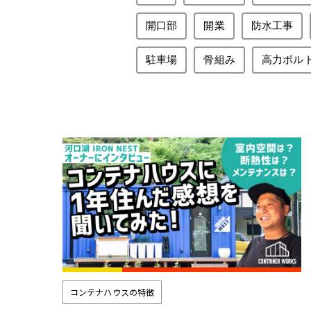
開口部
開業
防水工事
駐車場
骨組み
高力ボル
コンテナハウスの特徴