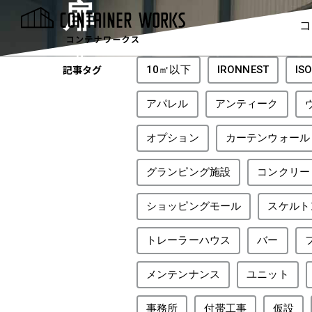
扉
コ
tag
記事タグ
10㎡以下
IRONNEST
I
アパレル
アンティーク
オプション
カーテンウォール
グランピング施設
コンクリー
ショッピングモール
スケルト
トレーラーハウス
バー
メンテンナンス
ユニット
事務所
付帯工事
仮設