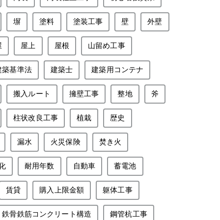
塀
塗料
塗装工事
壁
外壁
屋
屋上
屋根
山留め工事
建築基準法
建築士
建築用コンテナ
搬入ルート
擁壁工事
整地
斧
柱状改良工事
植栽
歴史
漏水
火災保険
焚き火
化
耐用年数
自動車
蓄電池
賃貸
購入上限金額
躯体工事
鉄骨鉄筋コンクリート構造
鋼管杭工事