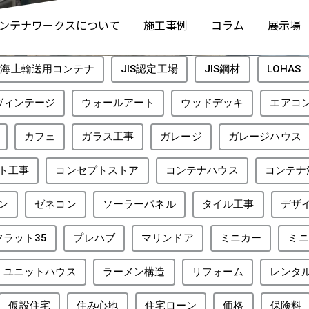
ンテナワークスについて
施工事例
コラム
展示場
SO海上輸送用コンテナ
JIS認定工場
JIS鋼材
LOHAS
ヴィンテージ
ウォールアート
ウッドデッキ
エアコ
カフェ
ガラス工事
ガレージ
ガレージハウス
ト工事
コンセプトストア
コンテナハウス
コンテナ
ン
ゼネコン
ソーラーパネル
タイル工事
デザ
フラット35
プレハブ
マリンドア
ミニカー
ミニ
ユニットハウス
ラーメン構造
リフォーム
レンタ
仮設住宅
住み心地
住宅ローン
価格
保険料