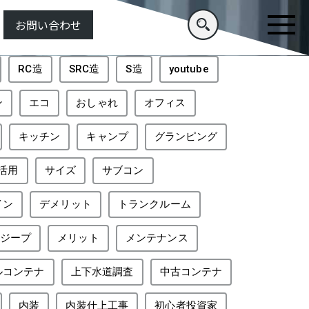
お問い合わせ
RC造
SRC造
S造
youtube
ン
エコ
おしゃれ
オフィス
キッチン
キャンプ
グランピング
活用
サイズ
サブコン
イン
デメリット
トランクルーム
ジープ
メリット
メンテナンス
ルコンテナ
上下水道調査
中古コンテナ
内装
内装仕上工事
初心者投資家