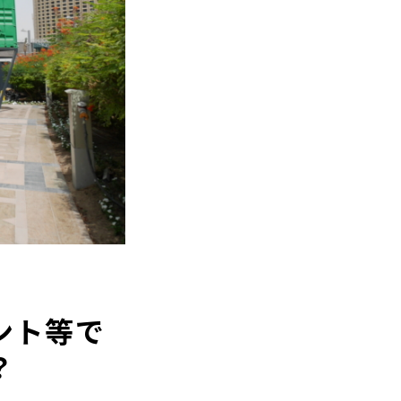
ント等で
？