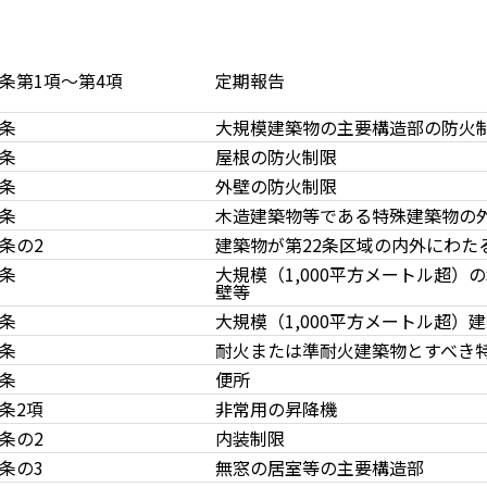
2条第1項～第4項
定期報告
1条
大規模建築物の主要構造部の防火
2条
屋根の防火制限
3条
外壁の防火制限
4条
木造建築物等である特殊建築物の
4条の2
建築物が第22条区域の内外にわた
5条
大規模（1,000平方メートル超）
壁等
6条
大規模（1,000平方メートル超）
7条
耐火または準耐火建築物とすべき
1条
便所
4条2項
非常用の昇降機
5条の2
内装制限
5条の3
無窓の居室等の主要構造部