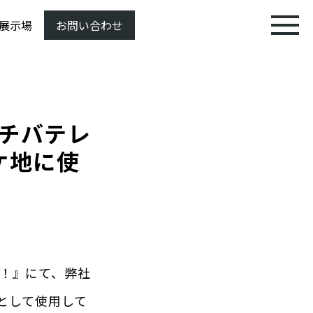
展示場
お問い合わせ
」がチバテレ
ケ地に使
す！』にて、弊社
ケ地として使用して