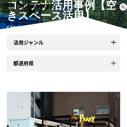
コンテナ活用事例【空
きスペース活用】
case study
活用ジャンル
都道府県