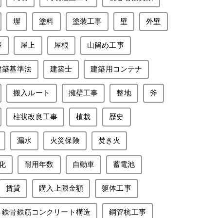
塀
塗料
塗装工事
壁
外壁
屋
屋上
屋根
山留め工事
建築基準法
建築士
建築用コンテナ
搬入ルート
擁壁工事
整地
斧
柱状改良工事
植栽
歴史
漏水
火災保険
焚き火
化
耐用年数
自動車
蓄電池
賃貸
購入上限金額
躯体工事
鉄骨鉄筋コンクリート構造
鋼管杭工事