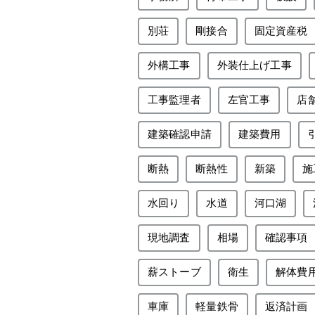
別荘
剛接合
固定資産税
外構工事
外装仕上げ工事
工事監理者
左官工事
店
建築確認申請
建築費用
断熱
断熱性
新築
施
水回り
水道
河口湖
現地調査
相場
確認事項
薪ストーブ
衛生
解体費
車庫
軽量鉄骨
返済計画