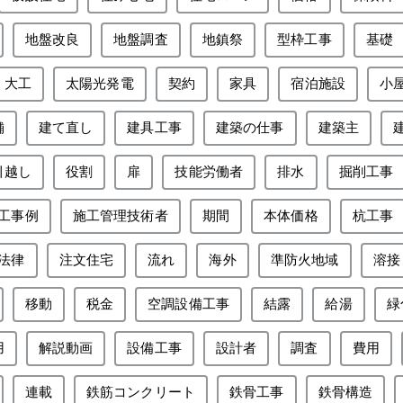
地盤改良
地盤調査
地鎮祭
型枠工事
基礎
大工
太陽光発電
契約
家具
宿泊施設
小
舗
建て直し
建具工事
建築の仕事
建築主
引越し
役割
扉
技能労働者
排水
掘削工事
工事例
施工管理技術者
期間
本体価格
杭工事
法律
注文住宅
流れ
海外
準防火地域
溶接
移動
税金
空調設備工事
結露
給湯
緑
用
解説動画
設備工事
設計者
調査
費用
連載
鉄筋コンクリート
鉄骨工事
鉄骨構造