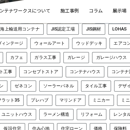
ンテナワークスについて
施工事例
コラム
展示場
SO海上輸送用コンテナ
JIS認定工場
JIS鋼材
LOHAS
ヴィンテージ
ウォールアート
ウッドデッキ
エアコ
カフェ
ガラス工事
ガレージ
ガレージハウス
ト工事
コンセプトストア
コンテナハウス
コンテナ
ン
ゼネコン
ソーラーパネル
タイル工事
デザ
フラット35
プレハブ
マリンドア
ミニカー
ミニ
ユニットハウス
ラーメン構造
リフォーム
レンタ
仮設住宅
住み心地
住宅ローン
価格
保険料