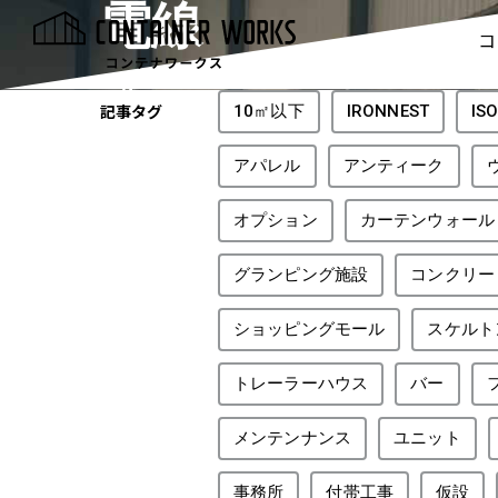
電線
コ
tag
記事タグ
10㎡以下
IRONNEST
I
アパレル
アンティーク
オプション
カーテンウォール
グランピング施設
コンクリー
ショッピングモール
スケルト
トレーラーハウス
バー
メンテンナンス
ユニット
事務所
付帯工事
仮設