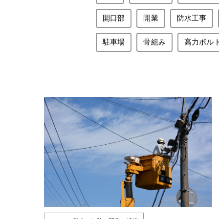
開口部
開業
防水工事
駐車場
骨組み
高力ボル