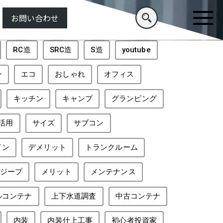
お問い合わせ
RC造
SRC造
S造
youtube
ン
エコ
おしゃれ
オフィス
キッチン
キャンプ
グランピング
活用
サイズ
サブコン
イン
デメリット
トランクルーム
ジープ
メリット
メンテナンス
ルコンテナ
上下水道調査
中古コンテナ
内装
内装仕上工事
初心者投資家