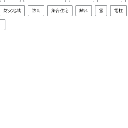
防火地域
防音
集合住宅
離れ
雪
電柱
ト